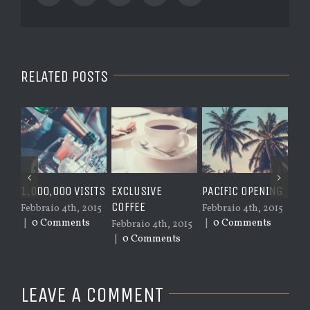
RELATED POSTS
0,000 VISITS
EXCLUSIVE
PACIFIC OPENING
SYDNEY OPEN
COFFEE
aio 4th, 2015
Febbraio 4th, 2015
Gennaio 4th, 
Comments
|
0 Comments
|
0 Comment
Febbraio 4th, 2015
|
0 Comments
LEAVE A COMMENT