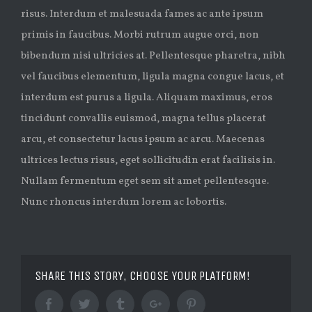
risus. Interdum et malesuada fames ac ante ipsum
primis in faucibus. Morbi rutrum augue orci, non
bibendum nisi ultricies at. Pellentesque pharetra, nibh
vel faucibus elementum, ligula magna congue lacus, et
interdum est purus a ligula. Aliquam maximus, eros
tincidunt convallis euismod, magna tellus placerat
arcu, et consectetur lacus ipsum ac arcu. Maecenas
ultrices lectus risus, eget sollicitudin erat facilisis in.
Nullam fermentum eget sem sit amet pellentesque.
Nunc rhoncus interdum lorem ac lobortis.
SHARE THIS STORY, CHOOSE YOUR PLATFORM!
Facebook
Twitter
Tumblr
Google+
Pinterest