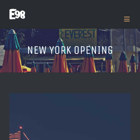
NEW YORK OPENING
View
Larger
Image